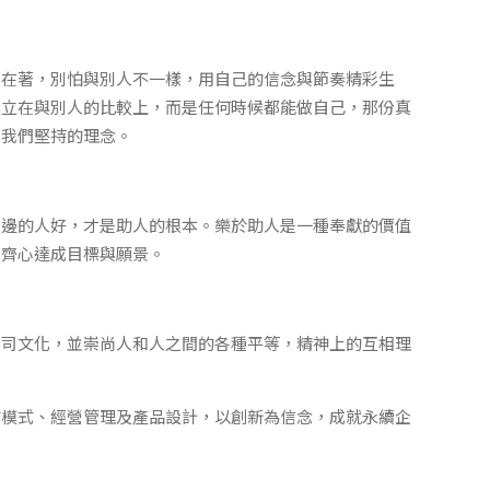
自在著，別怕與別人不一樣，用自己的信念與節奏精彩生
建立在與別人的比較上，而是任何時候都能做自己，那份真
是我們堅持的理念。
身邊的人好，才是助人的根本。樂於助人是一種奉獻的價值
可齊心達成目標與願景。
公司文化，並崇尚人和人之間的各種平等，精神上的互相理
業模式、經營管理及產品設計，以創新為信念，成就永續企