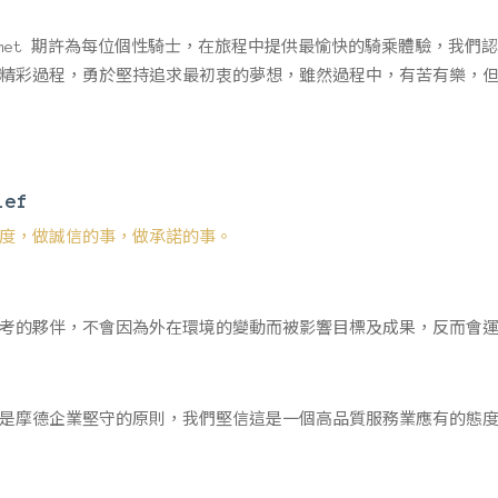
 Helmet 期許為每位個性騎士，在旅程中提供最愉快的騎乘體驗，
精彩過程，勇於堅持追求最初衷的夢想，雖然過程中，有苦有樂，
ief
度，做誠信的事，做承諾的事。
考的夥伴，不會因為外在環境的變動而被影響目標及成果，反而會
是摩德企業堅守的原則，我們堅信這是一個高品質服務業應有的態