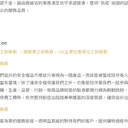
諾千金，藉由做誠信的事推演至信守承諾做事，堅持"完成"說過的
尖的服務品質。
ion
之新典範 ；服務業之新典範；CSR企業社會責任之新典範
典範
們設計的安全帽品不應該只被視為一個產品，而該是被當成陪伴每
富有靈魂，除了讓安全帽保護我們之外，也像是陪伴著我們一起參
購、生產、品管、行銷，每個品牌經營的點滴都親力親為戰戰兢兢
使費工費時，依然堅持創造出超越美學層面的深度質感，確保設計
典範
客為尊的服務態度，透明且真誠的對待我們的客戶，提供購物過程