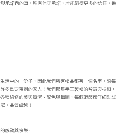
話與承諾過的事，唯有信守承諾，才能贏得更多的信任，進
人生活中的一份子，因此我們所有帽品都有一個名字，讓每
與許多重要時刻的家人！我們聚集手工製帽的智慧與技術，
，各種線條的美與簡潔、配色與構圖，每個環節都仔細測試
出眾，品質卓越！
中的感動與快樂。