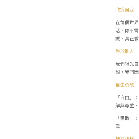
欣賞自我
在每個世界
活，你不需
誠，真正做
樂於助人
我們得先自
觀，我們因
自由勇敢
「自由」：
解與尊重，
「勇敢」：
業。