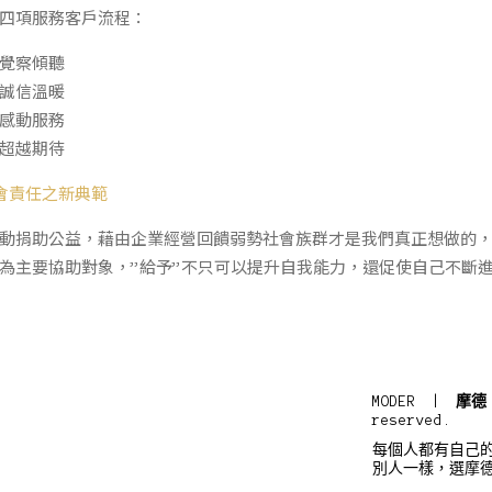
四項服務客戶流程：
覺察傾聽
誠信溫暖
感動服務
超越期待
社會責任之新典範
動捐助公益，藉由企業經營回饋弱勢社會族群才是我們真正想做的
為主要協助對象，”給予”不只可以提升自我能力，還促使自己不斷
MODER |
摩德
reserved.
每個人都有自己
別人一樣，選摩