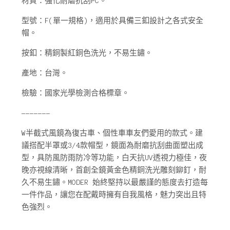
材質：強化耐磨抗刮PC。
型號：F(單一規格)，適用於具備三釦設計之各式安全
帽。
按釦：精銅製紅銅色洗光，不易生鏽。
產地：台灣。
檢驗：國家光學檢測合格標章。
-------
W半截式風鏡為復古車、個性車車友們愛用的款式。建
議搭配半罩或3/4款帽型，鏡面為耐磨抗刮曲面塑出成
型，具防風防雨防冷等功能，白天抗UV透視力極佳，夜
晚亦視線清晰，首創全鏡黃金色精銅洗光雕刻鉚釘，耐
久不易生鏽。MODER 始終堅持以最嚴謹的態度去打造每
一件作品，讓您在配戴時擁有自我風格，魅力突出且特
色強烈。