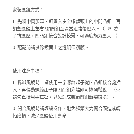
安裝風鏡方式：
1.先將中間那顆凹釦壓入安全帽額頭上的中間凸釦，再
調整風鏡上左右2顆凹釦至適當距離後壓入。（ ※ 為
了抗風壓，凹凸釦接合設計較緊，可適度施力壓入。）
2.配戴前請撕除鏡面上之透明保護膜。
使用注意事項：
1.拆卸風鏡時，請使用一字螺絲起子從凹凸釦接合處插
入，再轉動螺絲起子讓凹凸釦分離即可撬開鬆脫，（※
請勿直接用手拉扯，以免造成風鏡凹釦斷裂損壞）。
2.開合風鏡時請輕緩操作，避免頻繁大力開合而造成轉
軸磨損，減少風鏡使用壽命。