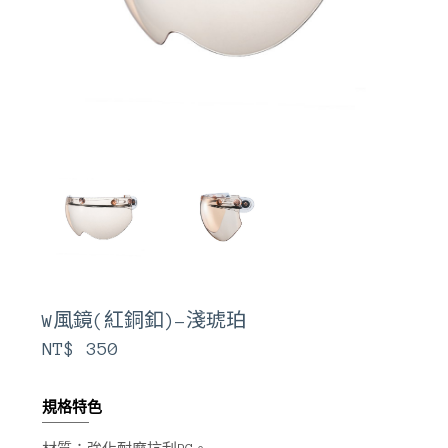
W風鏡(紅銅釦)-淺琥珀
NT$ 350
規格特色